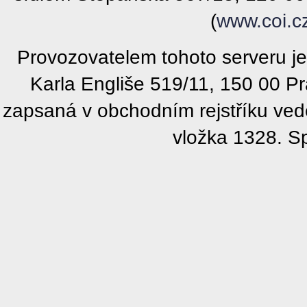
(
www.coi.c
Provozovatelem tohoto serveru j
Karla Engliše 519/11, 150 00 P
zapsaná v obchodním rejstříku ve
vložka 1328. S