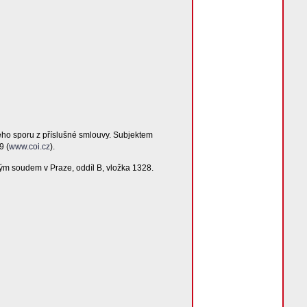
ého sporu z příslušné smlouvy. Subjektem
9 (
www.coi.cz
).
ým soudem v Praze, oddíl B, vložka 1328.