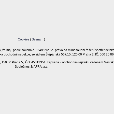
Cookies
(
Seznam
)
, že mají podle zákona č. 624/1992 Sb. právo na mimosoudní řešení spotřebitelsk
ká obchodní inspekce, se sídlem Štěpánská 567/15, 120 00 Praha 2, IČ: 000 20 86
11, 150 00 Praha 5, IČO: 45313351, zapsaná v obchodním rejstříku vedeném Městsk
Společnost MAFRA, a.s.