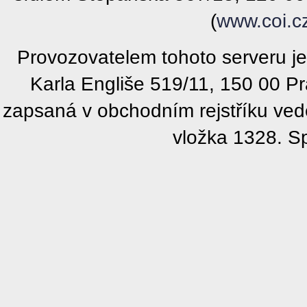
(
www.coi.c
Provozovatelem tohoto serveru j
Karla Engliše 519/11, 150 00 P
zapsaná v obchodním rejstříku ve
vložka 1328. S