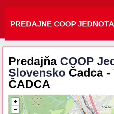
PREDAJNE COOP JEDNOT
Predajňa
COOP Jed
Slovensko
Čadca -
ČADCA
+
−