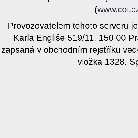
(
www.coi.c
Provozovatelem tohoto serveru j
Karla Engliše 519/11, 150 00 P
zapsaná v obchodním rejstříku ve
vložka 1328. S