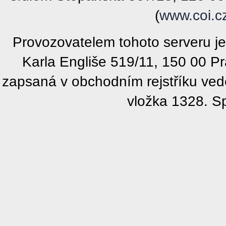
(
www.coi.c
Provozovatelem tohoto serveru j
Karla Engliše 519/11, 150 00 P
zapsaná v obchodním rejstříku ve
vložka 1328. S