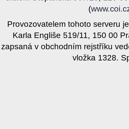
(
www.coi.c
Provozovatelem tohoto serveru j
Karla Engliše 519/11, 150 00 P
zapsaná v obchodním rejstříku ve
vložka 1328. S