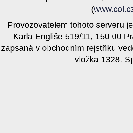
(
www.coi.c
Provozovatelem tohoto serveru j
Karla Engliše 519/11, 150 00 P
zapsaná v obchodním rejstříku ve
vložka 1328. S