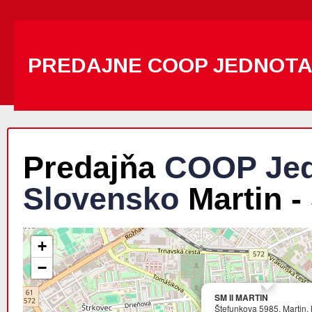
PREDAJNE COOP JEDNOT
Predajňa
COOP Jed
Slovensko
Martin -
+
−
SM II MARTIN
Štefunkova 5985, Martin, 