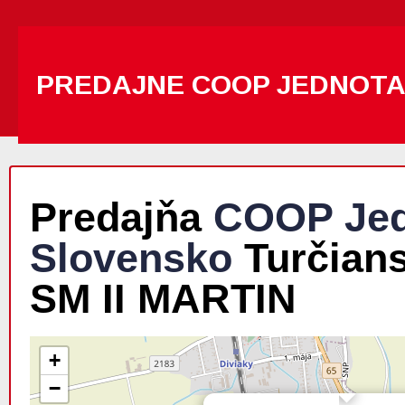
PREDAJNE COOP JEDNOT
Predajňa
COOP Jed
Slovensko
Turčians
SM II MARTIN
+
−