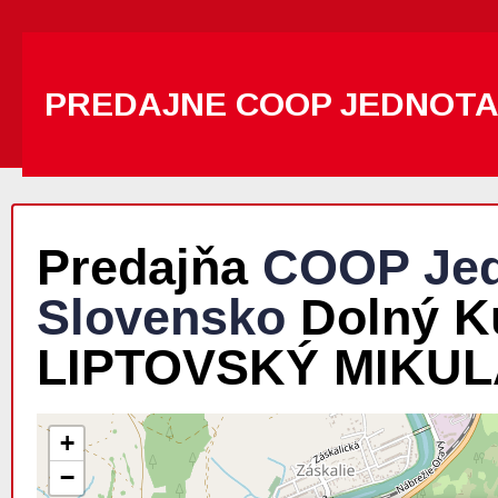
PREDAJNE COOP JEDNOT
Predajňa
COOP Jed
Slovensko
Dolný Ku
LIPTOVSKÝ MIKU
+
−