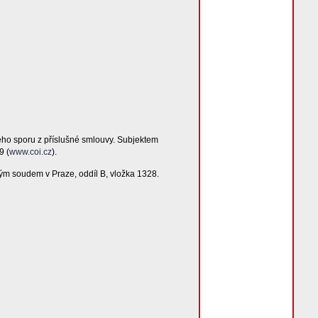
ého sporu z příslušné smlouvy. Subjektem
9 (
www.coi.cz
).
ým soudem v Praze, oddíl B, vložka 1328.