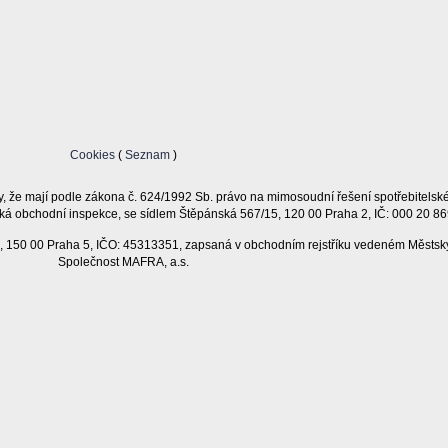
Cookies
(
Seznam
)
, že mají podle zákona č. 624/1992 Sb. právo na mimosoudní řešení spotřebitelsk
ká obchodní inspekce, se sídlem Štěpánská 567/15, 120 00 Praha 2, IČ: 000 20 86
11, 150 00 Praha 5, IČO: 45313351, zapsaná v obchodním rejstříku vedeném Městsk
Společnost MAFRA, a.s.