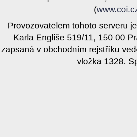
(
www.coi.c
Provozovatelem tohoto serveru j
Karla Engliše 519/11, 150 00 P
zapsaná v obchodním rejstříku ve
vložka 1328. S