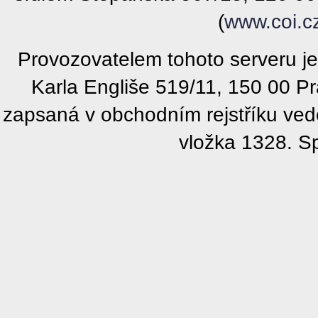
(
www.coi.c
Provozovatelem tohoto serveru j
Karla Engliše 519/11, 150 00 P
zapsaná v obchodním rejstříku ve
vložka 1328. S