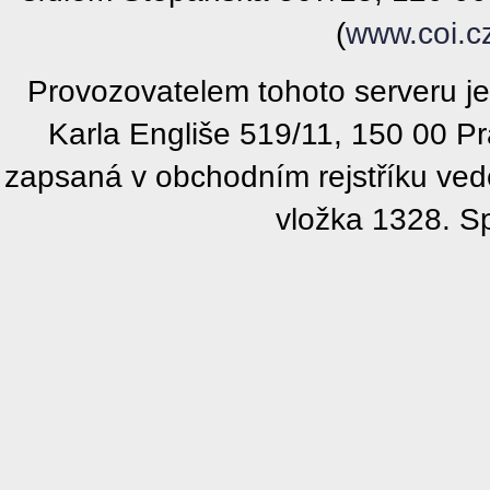
(
www.coi.c
Provozovatelem tohoto serveru j
Karla Engliše 519/11, 150 00 P
zapsaná v obchodním rejstříku ve
vložka 1328. S