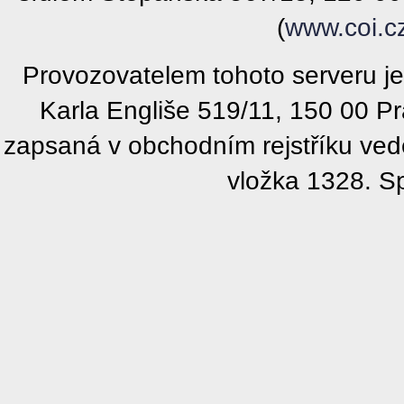
(
www.coi.c
Provozovatelem tohoto serveru j
Karla Engliše 519/11, 150 00 P
zapsaná v obchodním rejstříku ve
vložka 1328. S