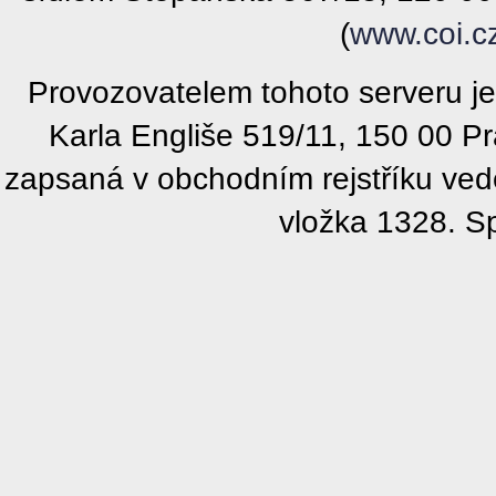
(
www.coi.c
Provozovatelem tohoto serveru j
Karla Engliše 519/11, 150 00 P
zapsaná v obchodním rejstříku ve
vložka 1328. S