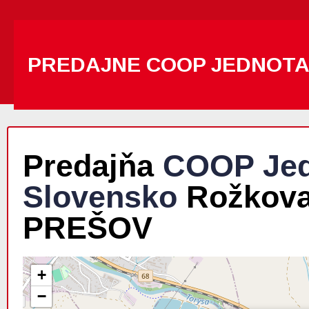
PREDAJNE COOP JEDNOT
Predajňa
COOP Jed
Slovensko
Rožkova
PREŠOV
+
−