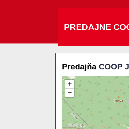
PREDAJNE CO
Predajňa
COOP J
+
−