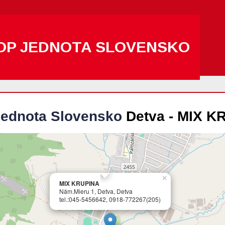
OP JEDNOTA SLOVENSKO
ednota Slovensko
Detva - MIX K
×
MIX KRUPINA
Nám.Mieru 1, Detva, Detva
tel.:045-5456642, 0918-772267(205)