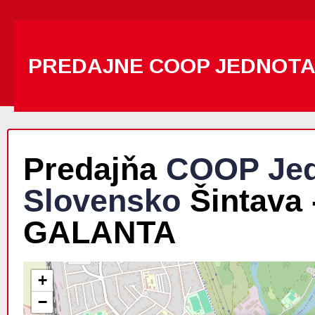
PREDAJNE COOP JEDNOT
Predajňa
COOP Jed
Slovensko
Šintava 
GALANTA
+
−