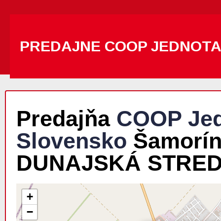
PREDAJNE COOP JEDNOT
Predajňa
COOP Jed
Slovensko
Šamorín
DUNAJSKÁ STRE
+
−