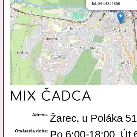
tel.:041/4321856
MIX ČADCA
Adresa:
Žarec, u Poláka 5
Otváracia doba:
Po 6:00-18:00, Út 