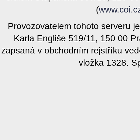
(
www.coi.c
Provozovatelem tohoto serveru j
Karla Engliše 519/11, 150 00 P
zapsaná v obchodním rejstříku ve
vložka 1328. S