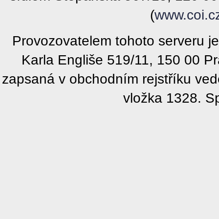
(
www.coi.c
Provozovatelem tohoto serveru j
Karla Engliše 519/11, 150 00 P
zapsaná v obchodním rejstříku ve
vložka 1328. S