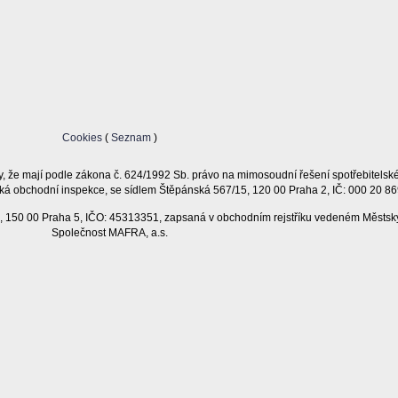
Cookies
(
Seznam
)
, že mají podle zákona č. 624/1992 Sb. právo na mimosoudní řešení spotřebitelsk
ká obchodní inspekce, se sídlem Štěpánská 567/15, 120 00 Praha 2, IČ: 000 20 86
11, 150 00 Praha 5, IČO: 45313351, zapsaná v obchodním rejstříku vedeném Městsk
Společnost MAFRA, a.s.