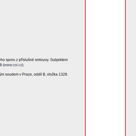
ého sporu z příslušné smlouvy. Subjektem
9 (
www.coi.cz
).
ým soudem v Praze, oddíl B, vložka 1328.