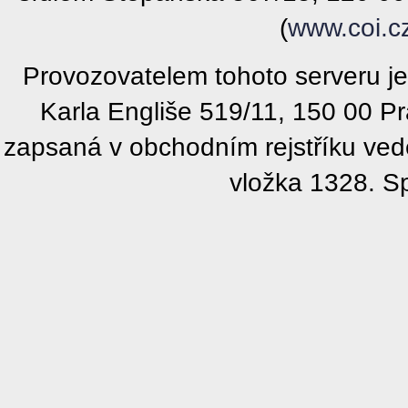
(
www.coi.c
Provozovatelem tohoto serveru j
Karla Engliše 519/11, 150 00 P
zapsaná v obchodním rejstříku ve
vložka 1328. S