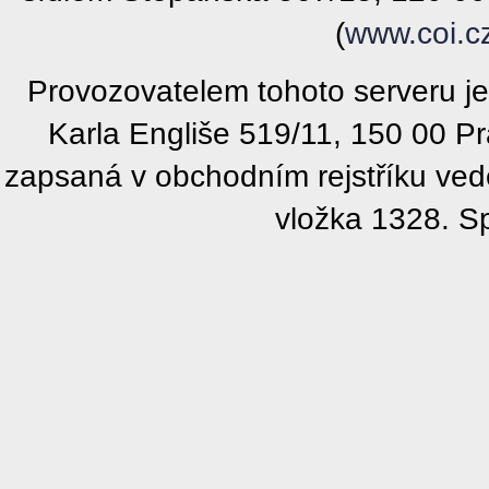
(
www.coi.c
Provozovatelem tohoto serveru j
Karla Engliše 519/11, 150 00 P
zapsaná v obchodním rejstříku ve
vložka 1328. S