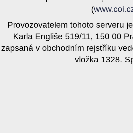
(
www.coi.c
Provozovatelem tohoto serveru j
Karla Engliše 519/11, 150 00 P
zapsaná v obchodním rejstříku ve
vložka 1328. S