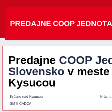
PREDAJNE COOP JEDNOT
Predajne
COOP Jed
Slovensko
v meste
Kysucou
Krásno nad Kysucou
Krásno
SM II ČADCA