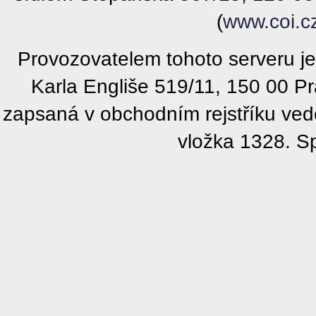
(
www.coi.c
Provozovatelem tohoto serveru j
Karla Engliše 519/11, 150 00 P
zapsaná v obchodním rejstříku ve
vložka 1328. S