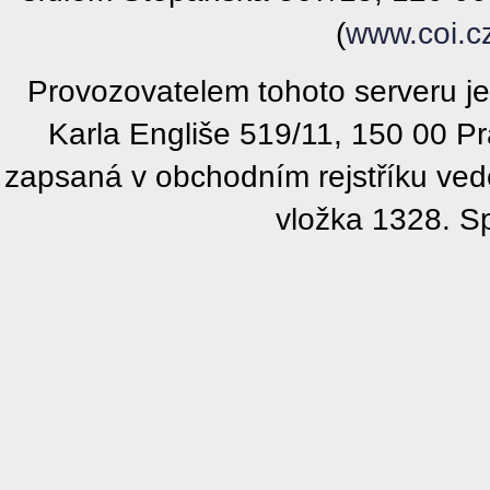
(
www.coi.c
Provozovatelem tohoto serveru j
Karla Engliše 519/11, 150 00 P
zapsaná v obchodním rejstříku ve
vložka 1328. S