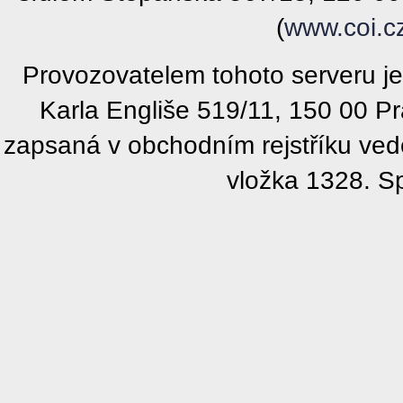
(
www.coi.c
Provozovatelem tohoto serveru j
Karla Engliše 519/11, 150 00 P
zapsaná v obchodním rejstříku ve
vložka 1328. S