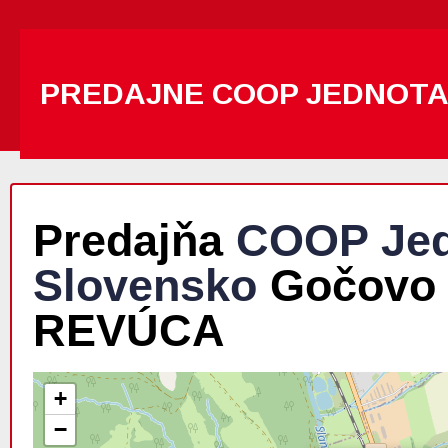
PREDAJNE COOP JEDNOT
Predajňa
COOP Jed
Slovensko
Gočovo 
REVÚCA
+
−