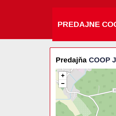
PREDAJNE CO
Predajňa
COOP J
+
−