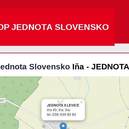
OP JEDNOTA SLOVENSKO
ednota Slovensko
Iňa - JEDNOTA
×
JEDNOTA II LEVICE
Iňa 40, Iňa, Iňa
tel.:036/ 639 80 84