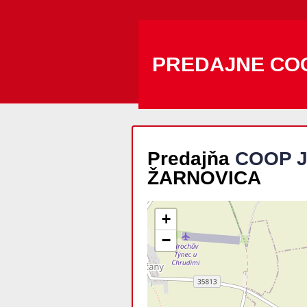
PREDAJNE CO
Predajňa
COOP J
ŽARNOVICA
+
−