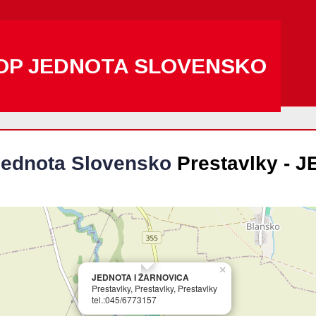
OP JEDNOTA SLOVENSKO
ednota Slovensko
Prestavlky - 
×
JEDNOTA I ŽARNOVICA
Prestavlky, Prestavlky, Prestavlky
tel.:045/6773157