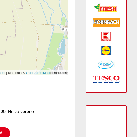
flet
| Map data ©
OpenStreetMap
contributors
1:00, Ne zatvorené
CA