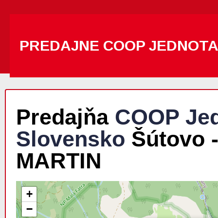
PREDAJNE COOP JEDNOT
Predajňa
COOP Jed
Slovensko
Šútovo 
MARTIN
+
−