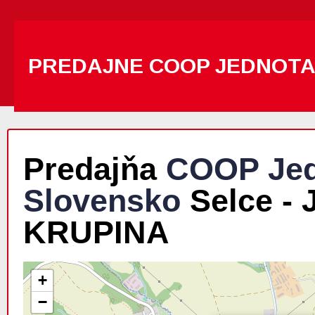
PREDAJNE COOP JEDNOT
Predajňa
COOP Jed
Slovensko
Selce -
KRUPINA
+
−