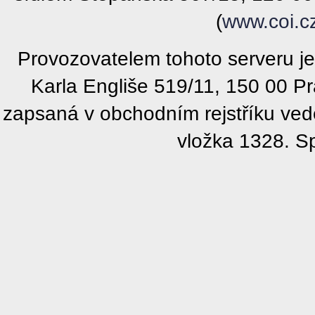
(
www.coi.c
Provozovatelem tohoto serveru j
Karla Engliše 519/11, 150 00 P
zapsaná v obchodním rejstříku ve
vložka 1328. S