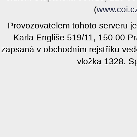
(
www.coi.c
Provozovatelem tohoto serveru j
Karla Engliše 519/11, 150 00 P
zapsaná v obchodním rejstříku ve
vložka 1328. S