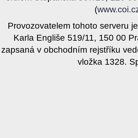
(
www.coi.c
Provozovatelem tohoto serveru j
Karla Engliše 519/11, 150 00 P
zapsaná v obchodním rejstříku ve
vložka 1328. S