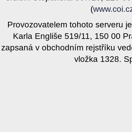
(
www.coi.c
Provozovatelem tohoto serveru j
Karla Engliše 519/11, 150 00 P
zapsaná v obchodním rejstříku ve
vložka 1328. S