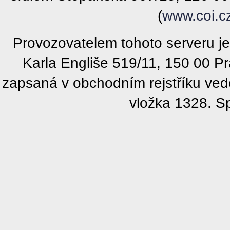
(
www.coi.c
Provozovatelem tohoto serveru j
Karla Engliše 519/11, 150 00 P
zapsaná v obchodním rejstříku ve
vložka 1328. S