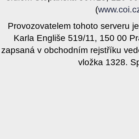
(
www.coi.c
Provozovatelem tohoto serveru j
Karla Engliše 519/11, 150 00 P
zapsaná v obchodním rejstříku ve
vložka 1328. S