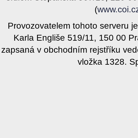
(
www.coi.c
Provozovatelem tohoto serveru j
Karla Engliše 519/11, 150 00 P
zapsaná v obchodním rejstříku ve
vložka 1328. S