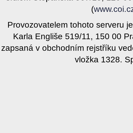
(
www.coi.c
Provozovatelem tohoto serveru j
Karla Engliše 519/11, 150 00 P
zapsaná v obchodním rejstříku ve
vložka 1328. S