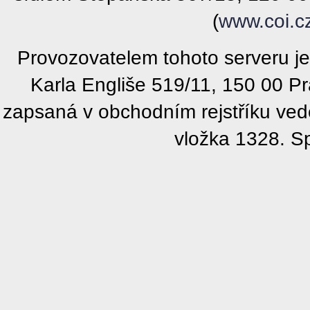
(
www.coi.c
Provozovatelem tohoto serveru j
Karla Engliše 519/11, 150 00 P
zapsaná v obchodním rejstříku ve
vložka 1328. S