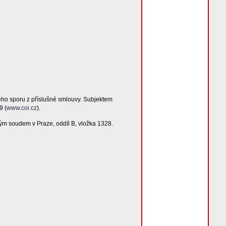
ého sporu z příslušné smlouvy. Subjektem
9 (
www.coi.cz
).
ým soudem v Praze, oddíl B, vložka 1328.