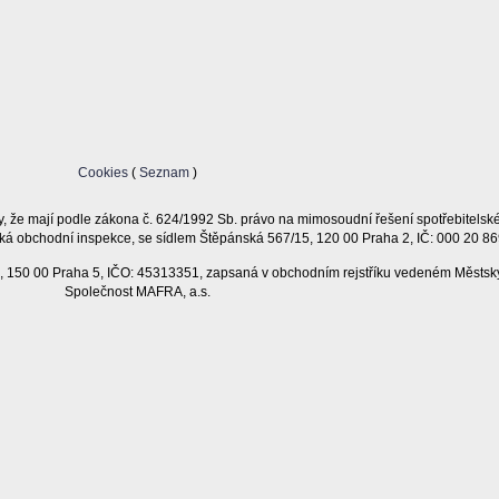
Cookies
(
Seznam
)
, že mají podle zákona č. 624/1992 Sb. právo na mimosoudní řešení spotřebitelsk
ká obchodní inspekce, se sídlem Štěpánská 567/15, 120 00 Praha 2, IČ: 000 20 86
11, 150 00 Praha 5, IČO: 45313351, zapsaná v obchodním rejstříku vedeném Městsk
Společnost MAFRA, a.s.