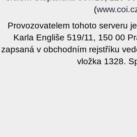
(
www.coi.c
Provozovatelem tohoto serveru j
Karla Engliše 519/11, 150 00 P
zapsaná v obchodním rejstříku ve
vložka 1328. S