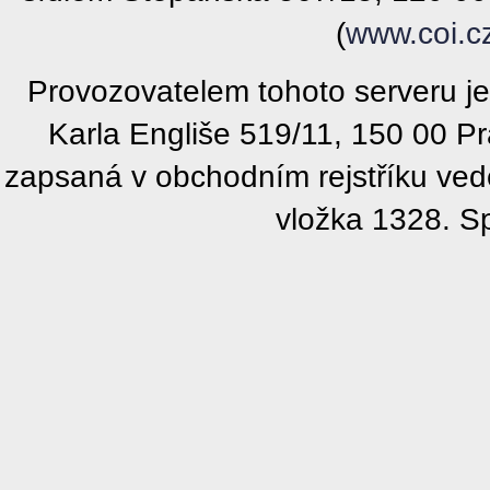
(
www.coi.c
Provozovatelem tohoto serveru j
Karla Engliše 519/11, 150 00 P
zapsaná v obchodním rejstříku ve
vložka 1328. S