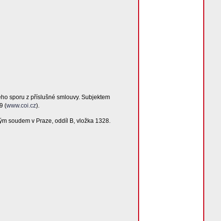
ého sporu z příslušné smlouvy. Subjektem
9 (
www.coi.cz
).
ým soudem v Praze, oddíl B, vložka 1328.