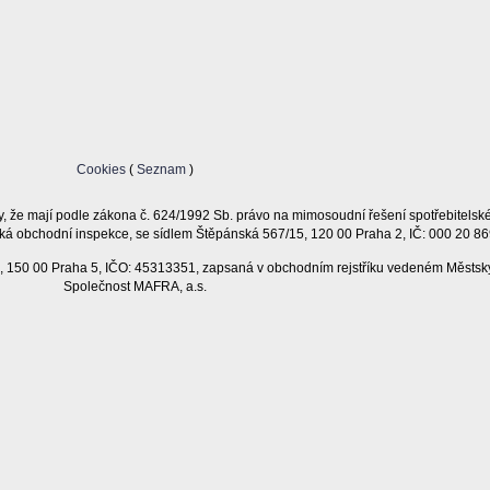
Cookies
(
Seznam
)
, že mají podle zákona č. 624/1992 Sb. právo na mimosoudní řešení spotřebitelsk
ká obchodní inspekce, se sídlem Štěpánská 567/15, 120 00 Praha 2, IČ: 000 20 86
11, 150 00 Praha 5, IČO: 45313351, zapsaná v obchodním rejstříku vedeném Městsk
Společnost MAFRA, a.s.