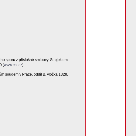
ého sporu z příslušné smlouvy. Subjektem
9 (
www.coi.cz
).
ým soudem v Praze, oddíl B, vložka 1328.