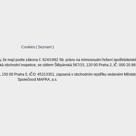
Cookies
(
Seznam
)
, že mají podle zákona č. 624/1992 Sb. právo na mimosoudní řešení spotřebitelsk
ká obchodní inspekce, se sídlem Štěpánská 567/15, 120 00 Praha 2, IČ: 000 20 86
11, 150 00 Praha 5, IČO: 45313351, zapsaná v obchodním rejstříku vedeném Městsk
Společnost MAFRA, a.s.